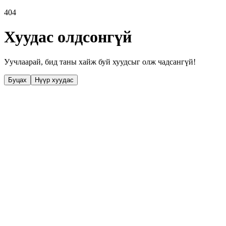
404
Хуудас олдсонгүй
Уучлаарай, бид таны хайж буй хуудсыг олж чадсангүй!
Буцах
Нүүр хуудас