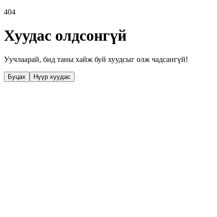
404
Хуудас олдсонгүй
Уучлаарай, бид таны хайж буй хуудсыг олж чадсангүй!
Буцах
Нүүр хуудас