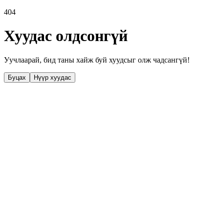
404
Хуудас олдсонгүй
Уучлаарай, бид таны хайж буй хуудсыг олж чадсангүй!
Буцах
Нүүр хуудас