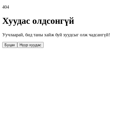
404
Хуудас олдсонгүй
Уучлаарай, бид таны хайж буй хуудсыг олж чадсангүй!
Буцах
Нүүр хуудас