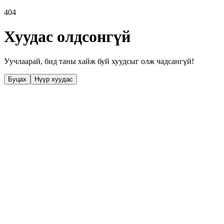
404
Хуудас олдсонгүй
Уучлаарай, бид таны хайж буй хуудсыг олж чадсангүй!
Буцах
Нүүр хуудас