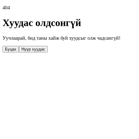
404
Хуудас олдсонгүй
Уучлаарай, бид таны хайж буй хуудсыг олж чадсангүй!
Буцах
Нүүр хуудас