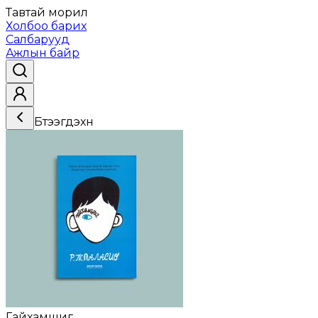
Тавтай морил
Холбоо барих
Салбарууд
Ажлын байр
Бүтээгдэхүүн
Гайхамшиг