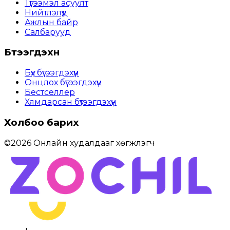
Түгээмэл асуулт
Нийтлэлүүд
Ажлын байр
Салбарууд
Бүтээгдэхүүн
Бүх бүтээгдэхүүн
Онцлох бүтээгдэхүүн
Бестселлер
Хямдарсан бүтээгдэхүүн
Холбоо барих
©
2026
Онлайн худалдааг хөгжүүлэгч