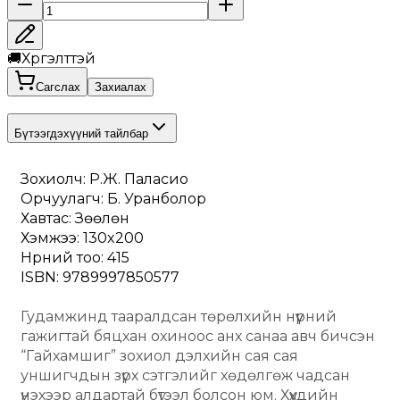
🚚
Хүргэлттэй
Сагслах
Захиалах
Бүтээгдэхүүний тайлбар
Зохиолч: Р.Ж. Паласио
Орчуулагч: Б. Уранболор
Хавтас: Зөөлөн
Хэмжээ: 130x200
Нүүрний тоо: 415
ISBN: 9789997850577
Гудамжинд тааралдсан төрөлхийн нүүрний 
гажигтай бяцхан охиноос анх санаа авч бичсэн 
“Гайхамшиг” зохиол дэлхийн сая сая 
уншигчдын зүрх сэтгэлийг хөдөлгөж чадсан 
үнэхээр алдартай бүтээл болсон юм. Хүүхдийн 