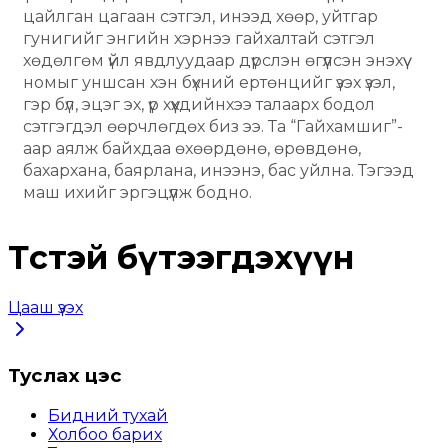
цайлган цагаан сэтгэл, инээд хөөр, уйтгар 
гунигийг энгийн хэрнээ гайхалтай сэтгэл 
хөдөлгөм үйл явдлуудаар дүрслэн өгүүлсэн энэхүү 
номыг уншсан хэн бүхний ертөнцийг үзэх үзэл, 
гэр бүл, эцэг эх, үр хүүхдийнхээ талаарх бодол 
сэтгэгдэл өөрчлөгдөх биз ээ. Та “Гайхамшиг”-
аар аялж байхдаа өхөөрдөнө, өрөвдөнө, 
бахархана, баярлана, инээнэ, бас уйлна. Тэгээд 
маш ихийг эргэцүүлж бодно.
Төстэй бүтээгдэхүүн
Цааш үзэх
Туслах цэс
Бидний тухай
Холбоо барих