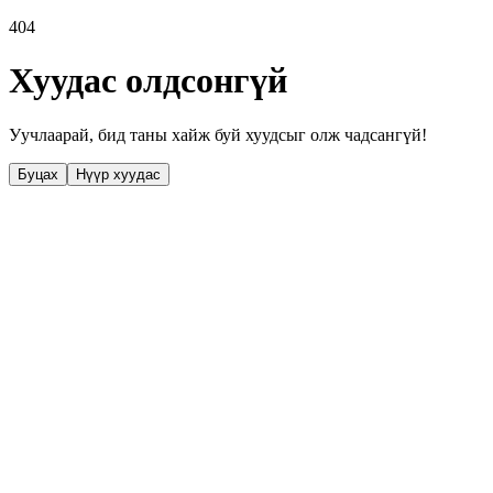
404
Хуудас олдсонгүй
Уучлаарай, бид таны хайж буй хуудсыг олж чадсангүй!
Буцах
Нүүр хуудас