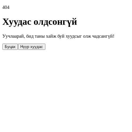
404
Хуудас олдсонгүй
Уучлаарай, бид таны хайж буй хуудсыг олж чадсангүй!
Буцах
Нүүр хуудас