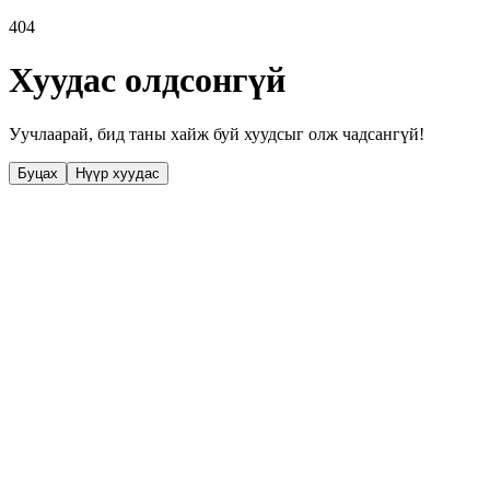
404
Хуудас олдсонгүй
Уучлаарай, бид таны хайж буй хуудсыг олж чадсангүй!
Буцах
Нүүр хуудас