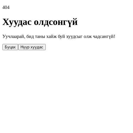
404
Хуудас олдсонгүй
Уучлаарай, бид таны хайж буй хуудсыг олж чадсангүй!
Буцах
Нүүр хуудас