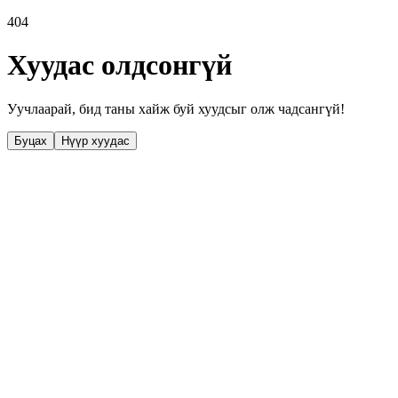
404
Хуудас олдсонгүй
Уучлаарай, бид таны хайж буй хуудсыг олж чадсангүй!
Буцах
Нүүр хуудас