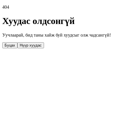
404
Хуудас олдсонгүй
Уучлаарай, бид таны хайж буй хуудсыг олж чадсангүй!
Буцах
Нүүр хуудас