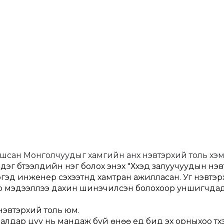
шсан Монголчуудыг хамгийн анх нэвтэрхий толь хэм
 бүтээлүүдийн нэг болох энэхүү "Хүүхэд залуучуудын нэ
эргэд инженер сэхээтнүүд хамтран ажилласан. Уг нэвтэр
аар мэдээллээ дахин шинэчилсэн болохоор уншигчдад 
эвтэрхий толь юм.
алдар цуу нь мандаж буй өнөө үед бид эх орныхоо түүх