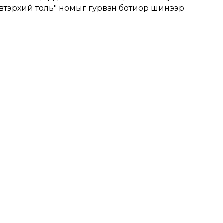
эвтэрхий толь" номыг гурван ботиор шинээр 