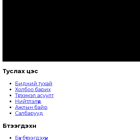
Туслах цэс
Бидний тухай
Холбоо барих
Түгээмэл асуулт
Нийтлэлүүд
Ажлын байр
Салбарууд
Бүтээгдэхүүн
Бүх бүтээгдэхүүн