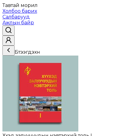
Тавтай морил
Холбоо барих
Салбарууд
Ажлын байр
Бүтээгдэхүүн
Хүүхэд залуучуудын нэвтэрхий толь I