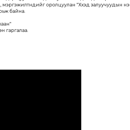
мэргэжилтнүүдийг оролцуулан "Хүүхэд залуучуудын н
рьж байна.
хаан"
гэн гаргалаа.