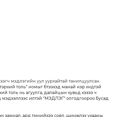
ээгч мэдлэгийн уул уурхайтай танилцуулсан 
втэрхий толь" номыг бүтээхэд манай нэр хүндтэй 
хий толь нь агуулга, далайцын хувьд хэзээ ч 
мэдээллээс илүүтэй "МЭДЛЭГ" олгодгоороо бусад 
эн замнал, ард түмнийхээ соёл, шинжлэх ухааны 