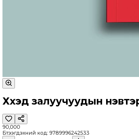
Хүүхэд залуучуудын нэвтэ
90,000
Бүтээгдэхүүний код
:
9789996242533