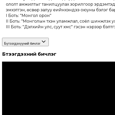
ололт амжилтыг танилцуулах зорилгоор эрдэмтэд, 
эмхэтгэн, өсвөр залуу үеийнхэндээ оюуны бэлэг ба
I Боть: "Монгол орон"
II Боть: "Монголын түүхэн уламжлал, соёл шинжлэх у
III Боть: "Дэлхийн улс, суут хүмүүс" гэсэн нэрээр бэлт
Бүтээгдэхүүний бичлэг
Бүтээгдэхүүний бичлэг