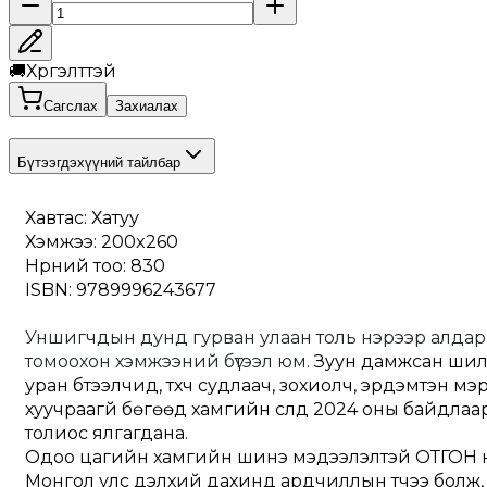
🚚
Хүргэлттэй
Сагслах
Захиалах
Бүтээгдэхүүний тайлбар
Хавтас: Хатуу
Хэмжээ: 200x260
Нүүрний тоо: 830
ISBN: 9789996243677
Уншигчдын дунд гурван улаан толь нэрээр алдар
томоохон хэмжээний бүтээл юм. 
Зуун дамжсан шилдэг
уран бүтээлчид, түүхч судлаач, зохиолч, эрдэмтэн м
хуучраагүй бөгөөд хамгийн сүүлд 2024 оны байдл
толиос ялгагдана.
Одоо цагийн хамгийн шинэ мэдээлэлтэй ОТГОН н
Монгол улс дэлхий дахинд ардчиллын түүчээ болж, 