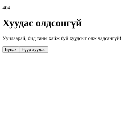
404
Хуудас олдсонгүй
Уучлаарай, бид таны хайж буй хуудсыг олж чадсангүй!
Буцах
Нүүр хуудас