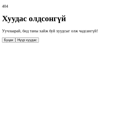
404
Хуудас олдсонгүй
Уучлаарай, бид таны хайж буй хуудсыг олж чадсангүй!
Буцах
Нүүр хуудас