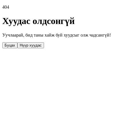
404
Хуудас олдсонгүй
Уучлаарай, бид таны хайж буй хуудсыг олж чадсангүй!
Буцах
Нүүр хуудас