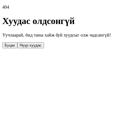
404
Хуудас олдсонгүй
Уучлаарай, бид таны хайж буй хуудсыг олж чадсангүй!
Буцах
Нүүр хуудас