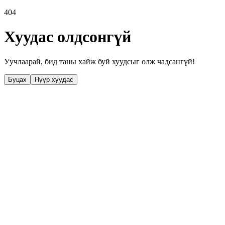
404
Хуудас олдсонгүй
Уучлаарай, бид таны хайж буй хуудсыг олж чадсангүй!
Буцах
Нүүр хуудас