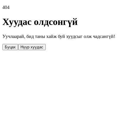
404
Хуудас олдсонгүй
Уучлаарай, бид таны хайж буй хуудсыг олж чадсангүй!
Буцах
Нүүр хуудас