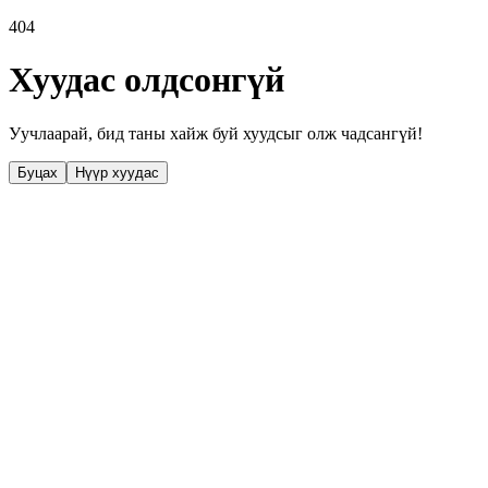
404
Хуудас олдсонгүй
Уучлаарай, бид таны хайж буй хуудсыг олж чадсангүй!
Буцах
Нүүр хуудас