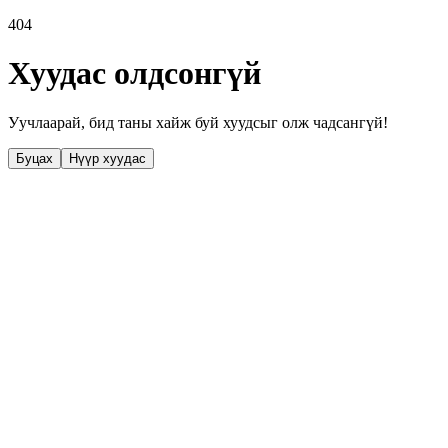
404
Хуудас олдсонгүй
Уучлаарай, бид таны хайж буй хуудсыг олж чадсангүй!
Буцах
Нүүр хуудас