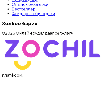
Онцлох бүтээгдэхүүн
Бестселлер
Хямдарсан бүтээгдэхүүн
Холбоо барих
©
2026
Онлайн худалдааг хөгжүүлэгч
платформ
.