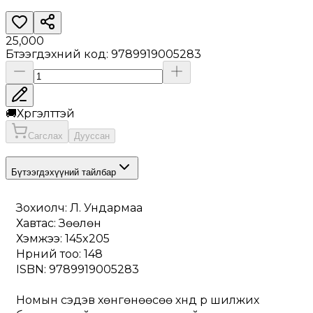
25,000
Бүтээгдэхүүний код
:
9789919005283
🚚
Хүргэлттэй
Сагслах
Дууссан
Бүтээгдэхүүний тайлбар
Зохиолч: Л. Ундармаа
Хавтас: Зөөлөн
Хэмжээ: 145x205
Нүүрний тоо: 148
ISBN: 9789919005283
Номын сэдэв хөнгөнөөсөө хүнд рүү шилжих 