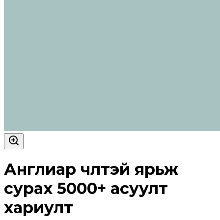
Англиар чөлөөтэй ярьж
сурах 5000+ асуулт
хариулт