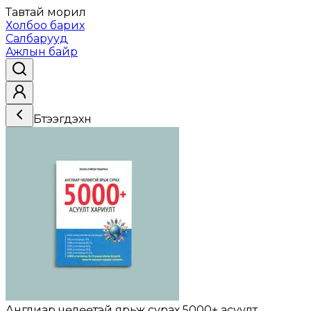
Тавтай морил
Холбоо барих
Салбарууд
Ажлын байр
Бүтээгдэхүүн
Англиар чөлөөтэй ярьж сурах 5000+ асуулт