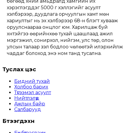
бөгөөд хүний амьдралд хамгийн их 
хэрэглэгддэг 5000 үг хэллэгийг асуулт 
хэлбэрээр, дуудлага орчуулгын хамт мөн 
хариултыг нь эх хэлбэрээр 68-н бүлэгт хувааж 
оруулснаараа онцлог юм. Харилцаж буй 
хүнтэйгээ өөрийнхөө тухай цаашлаад ажил 
мэргэжил, сонирхол, нийгэм, улс төр, олон 
улсын талаар үзэл бодлоо чөлөөтэй илэрхийлж 
чаддаг болоход энэ ном танд тусална.
Туслах цэс
Бидний тухай
Холбоо барих
Түгээмэл асуулт
Нийтлэлүүд
Ажлын байр
Салбарууд
Бүтээгдэхүүн
Бүх бүтээгдэхүүн