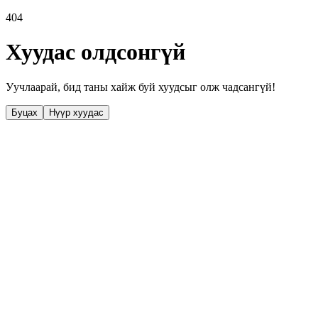
404
Хуудас олдсонгүй
Уучлаарай, бид таны хайж буй хуудсыг олж чадсангүй!
Буцах
Нүүр хуудас