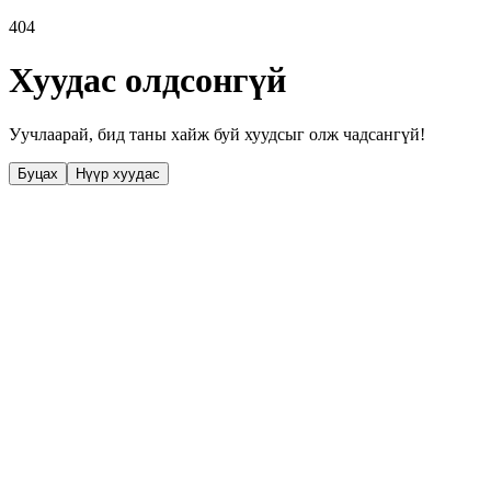
404
Хуудас олдсонгүй
Уучлаарай, бид таны хайж буй хуудсыг олж чадсангүй!
Буцах
Нүүр хуудас