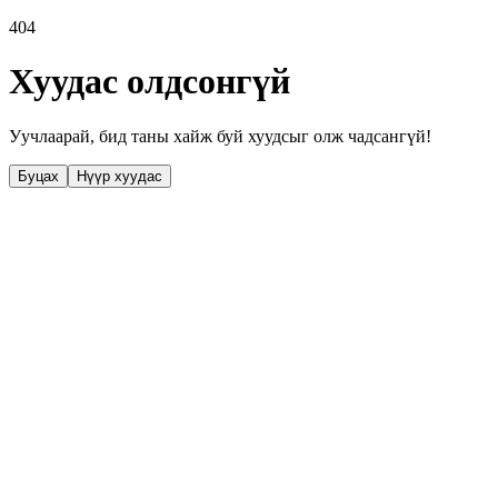
404
Хуудас олдсонгүй
Уучлаарай, бид таны хайж буй хуудсыг олж чадсангүй!
Буцах
Нүүр хуудас