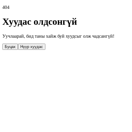
404
Хуудас олдсонгүй
Уучлаарай, бид таны хайж буй хуудсыг олж чадсангүй!
Буцах
Нүүр хуудас