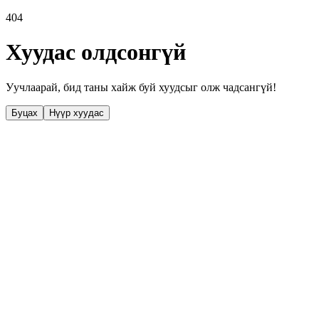
404
Хуудас олдсонгүй
Уучлаарай, бид таны хайж буй хуудсыг олж чадсангүй!
Буцах
Нүүр хуудас