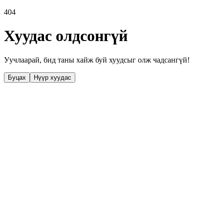
404
Хуудас олдсонгүй
Уучлаарай, бид таны хайж буй хуудсыг олж чадсангүй!
Буцах
Нүүр хуудас