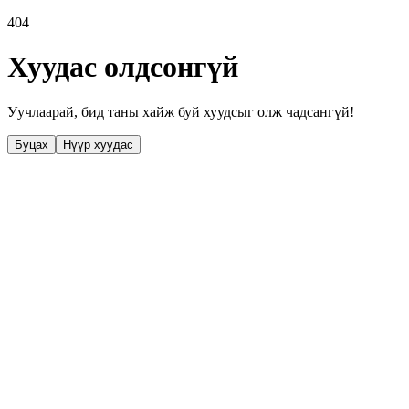
404
Хуудас олдсонгүй
Уучлаарай, бид таны хайж буй хуудсыг олж чадсангүй!
Буцах
Нүүр хуудас