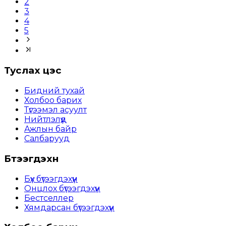
2
3
4
5
Туслах цэс
Бидний тухай
Холбоо барих
Түгээмэл асуулт
Нийтлэлүүд
Ажлын байр
Салбарууд
Бүтээгдэхүүн
Бүх бүтээгдэхүүн
Онцлох бүтээгдэхүүн
Бестселлер
Хямдарсан бүтээгдэхүүн