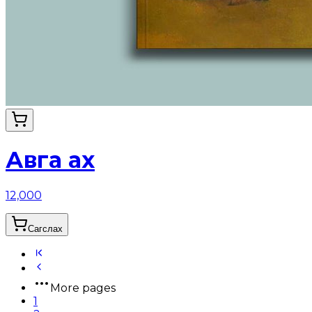
Авга ах
12,000
Сагслах
More pages
1