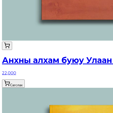
Анхны алхам буюу Улаан
22,000
Сагслах