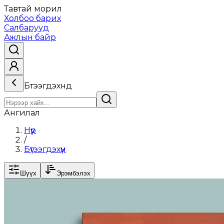
Тавтай морил
Холбоо барих
Салбарууд
Ажлын байр
Бүтээгдэхүүнүүд
Ангилал
Нүүр
/
Бүтээгдэхүүн
Шүүх
Эрэмбэлэх