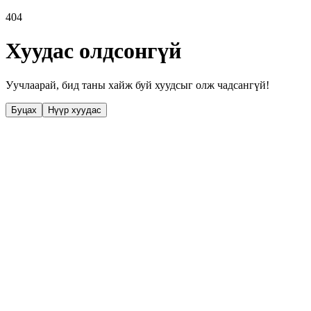
404
Хуудас олдсонгүй
Уучлаарай, бид таны хайж буй хуудсыг олж чадсангүй!
Буцах
Нүүр хуудас