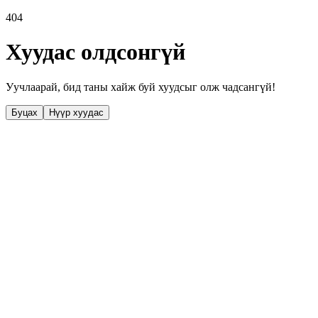
404
Хуудас олдсонгүй
Уучлаарай, бид таны хайж буй хуудсыг олж чадсангүй!
Буцах
Нүүр хуудас